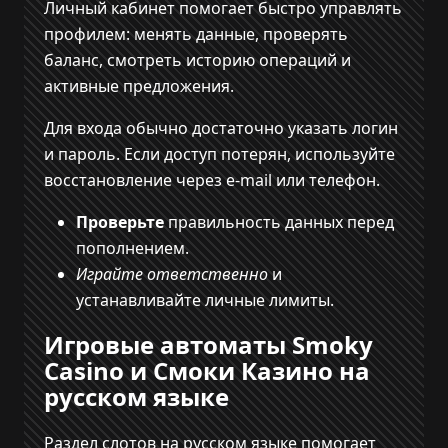
Личный кабинет помогает быстро управлять
профилем: менять данные, проверять
баланс, смотреть историю операций и
активные предложения.
Для входа обычно достаточно указать логин
и пароль. Если доступ потерян, используйте
восстановление через e-mail или телефон.
Проверьте
правильность данных перед
пополнением.
Играйте ответственно
и
устанавливайте личные лимиты.
Игровые автоматы Smoky
Casino и Смоки Казино на
русском языке
Раздел слотов на русском языке помогает