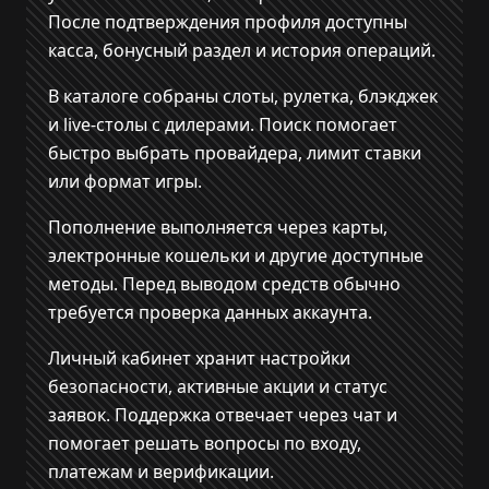
После подтверждения профиля доступны
касса, бонусный раздел и история операций.
В каталоге собраны слоты, рулетка, блэкджек
и live-столы с дилерами. Поиск помогает
быстро выбрать провайдера, лимит ставки
или формат игры.
Пополнение выполняется через карты,
электронные кошельки и другие доступные
методы. Перед выводом средств обычно
требуется проверка данных аккаунта.
Личный кабинет хранит настройки
безопасности, активные акции и статус
заявок. Поддержка отвечает через чат и
помогает решать вопросы по входу,
платежам и верификации.