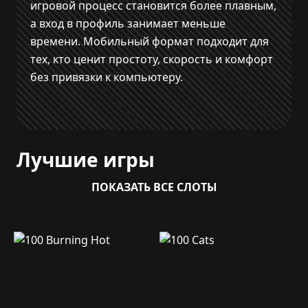
игровой процесс становится более плавным,
а вход в профиль занимает меньше
времени. Мобильный формат подходит для
тех, кто ценит простоту, скорость и комфорт
без привязки к компьютеру.
Лучшие игры
ПОКАЗАТЬ ВСЕ СЛОТЫ